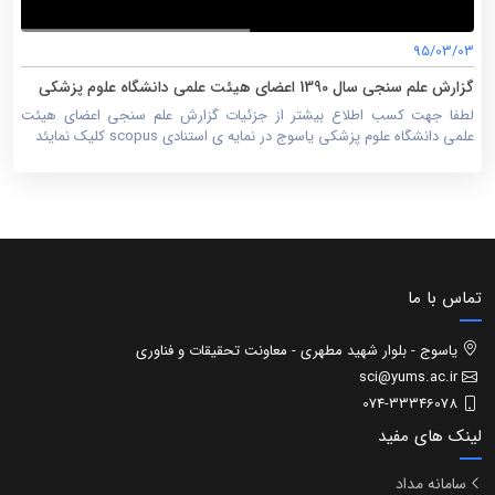
95/03/03
گزارش علم سنجی سال 1390 اعضای هیئت علمی دانشگاه علوم پزشکی
یاسوج
لطفا جهت کسب اطلاع بیشتر از جزئیات گزارش علم سنجی اعضای هیئت
علمی دانشگاه علوم پزشکی یاسوج در نمایه ی استنادی scopus کلیک نمایئد
تماس با ما
یاسوج - بلوار شهید مطهری - معاونت تحقیقات و فناوری
sci@yums.ac.ir
074-33346078
لینک های مفید
سامانه مداد